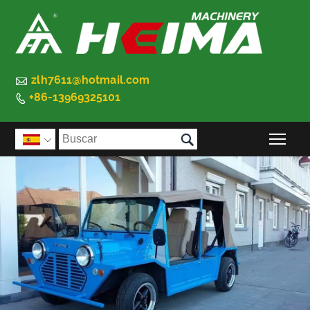

zlh7611@hotmail.com
+86-13969325101


Alte
