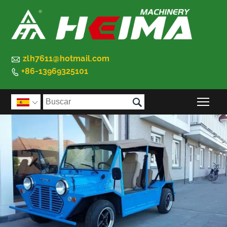

zlh7611@hotmail.com
+86-13969325101


Alte
