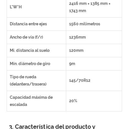
2416 mm × 1385 mm ×
L*W*H
1743 mm
Distancia entre ejes
1560 milímetros
Ancho de vía (f/r)
1236mm
Mi. distancia al suelo
120mm
Mín. diámetro de giro
9m
Tipo de rueda
145/70R12
(delantera/trasera)
Capacidad máxima de
20%
escalada
3. Característica del producto y